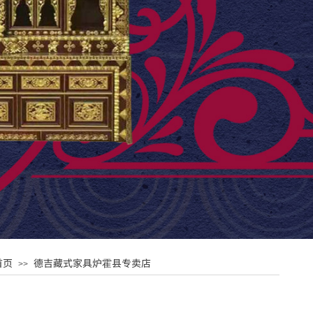
首页
德吉藏式家具炉霍县专卖店
>>