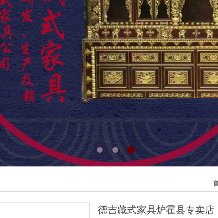
德吉藏式家具炉霍县专卖店